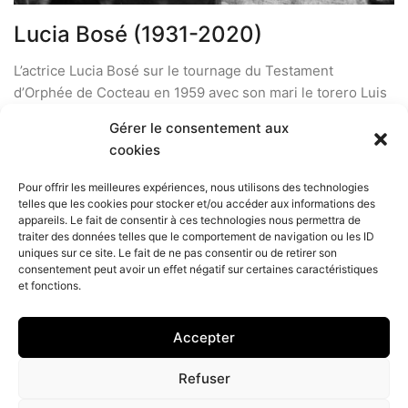
Lucia Bosé (1931-2020)
L’actrice Lucia Bosé sur le tournage du Testament
d’Orphée de Cocteau en 1959 avec son mari le torero Luis
Miguel Dominguin, Jacqueline et Pablo Picasso, Jean
Gérer le consentement aux
Cocteau et Serge Lifar dans les carrières des Baux de
cookies
Provence. Miss Italie en 1947, elle épouse le torero super
star Luis Miguel Dominguin en 1955, Ils forment le…
Pour offrir les meilleures expériences, nous utilisons des technologies
telles que les cookies pour stocker et/ou accéder aux informations des
24 mars 2020
appareils. Le fait de consentir à ces technologies nous permettra de
traiter des données telles que le comportement de navigation ou les ID
uniques sur ce site. Le fait de ne pas consentir ou de retirer son
consentement peut avoir un effet négatif sur certaines caractéristiques
et fonctions.
Show more
Accepter
Refuser